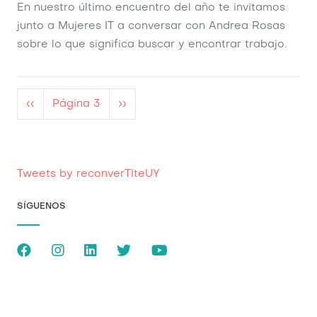
En nuestro último encuentro del año te invitamos
junto a Mujeres IT a conversar con Andrea Rosas
sobre lo que significa buscar y encontrar trabajo.
Paginación
Página
‹‹
Página 3
Siguiente
››
anterior
página
Tweets by reconverTIteUY
SÍGUENOS