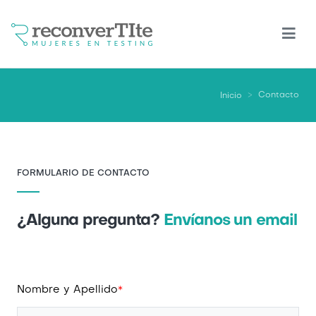
Pasar
al
contenido
principal
Contacto
Inicio
FORMULARIO DE CONTACTO
¿Alguna pregunta?
Envíanos un email
Nombre y Apellido
*