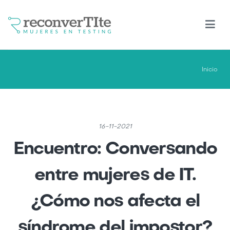
Pasar
al
contenido
principal
Inicio
16-11-2021
Encuentro: Conversando
entre mujeres de IT.
¿Cómo nos afecta el
síndrome del impostor?