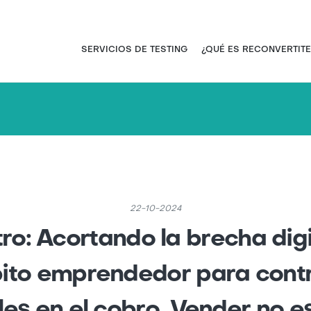
Pasar
al
contenido
Navegación principal
SERVICIOS DE TESTING
¿QUÉ ES RECONVERTITE
principal
22-10-2024
ro: Acortando la brecha digit
ito emprendedor para contr
es en el cobro. Vender no e