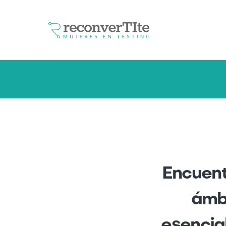
Encuent
ámb
esencial