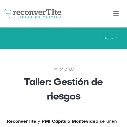
Skip
to
main
content
Home
13-09-2022
Taller: Gestión de
riesgos
ReconverTIte
y
PMI Capítulo Montevideo
se unen