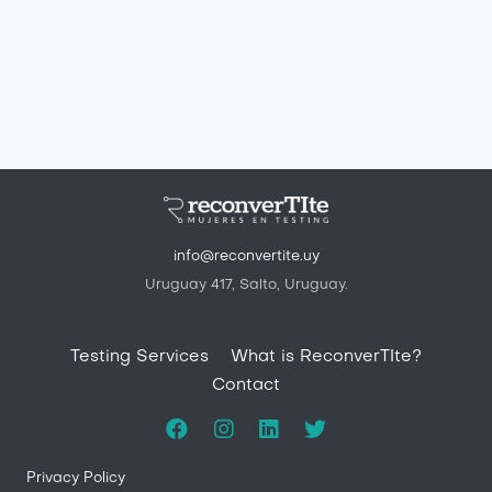
info@reconvertite.uy
Uruguay 417, Salto, Uruguay.
Pie de página
Testing Services
What is ReconverTIte?
Contact
Privacy Policy