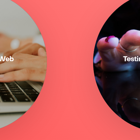
 Web
Test