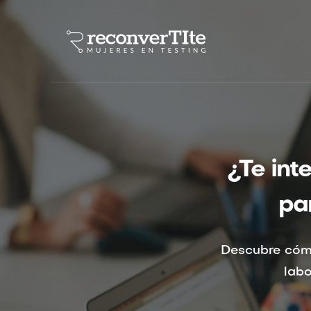
¿Te int
pa
Descubre cóm
labo