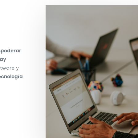
poderar
uay
ftware y
tecnología
.