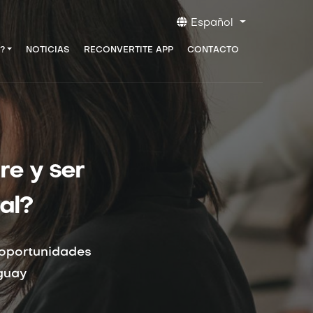
Español
?
NOTICIAS
RECONVERTITE APP
CONTACTO
re y ser
al?
oportunidades
uguay