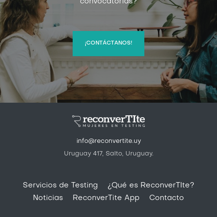
convocatorias?
¡CONTÁCTANOS!
info@reconvertite.uy
Uruguay 417, Salto, Uruguay.
Pie de página
Servicios de Testing
¿Qué es ReconverTIte?
Noticias
ReconverTite App
Contacto